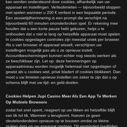
kan worden ondersteund door cookies, afhankelijk van uw
apparaat en instellingen. Verlieslimieten — bijvoorbeeld stoppen
met spelen wanneer u 200 € verliest in een bepaalde periode.
Een sessietijdherinnering is een prompt die verschijnt na
bijvoorbeeld 60 minuten ononderbroken spel. Er rekening mee
houden dat u een korte pauze hebt gekozen, helpt u te
onthouden dat u niet te lang op hetzelfde apparaat moet spelen.
In cookies opgeslagen controles zijn meestal uniek per browser.
Als u van browser of apparaat wisselt, verschijnen uw
instellingen mogelijk pas als u ze opnieuw instelt.
Accountbeschermingen kunnen echter nog steeds werken als
ze beschikbaar zijn. Let op: deze herinneringen op
apparaatniveau worden mogelijk helemaal niet opgeslagen of
gewist als u cookies wist, privé bladert of cookies blokkeert. Dan
moet u uw limieten opnieuw instellen om zeker te zijn dat u op
schema blijft met uw tijd- en geld-doelen.
Cookies Helpen Jupi Casino Meer Als Een App Te Werken
Op Mobiele Browsers
zodat het snel opent, reageert op uw tikken en hetzelfde blijft
van tik tot tik. Wanneer u terugkomt, hoeven ze geen
sleutelonderdelen opnieuw op te bouwen omdat ze kleine
stukjes data op uw apparaat opslaan. Dit vermindert laadtijden