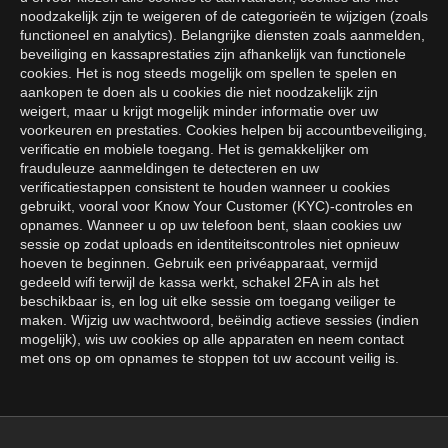
noodzakelijk zijn te weigeren of de categorieën te wijzigen (zoals
functioneel en analytics). Belangrijke diensten zoals aanmelden,
beveiliging en kassaprestaties zijn afhankelijk van functionele
cookies. Het is nog steeds mogelijk om spellen te spelen en
aankopen te doen als u cookies die niet noodzakelijk zijn
weigert, maar u krijgt mogelijk minder informatie over uw
voorkeuren en prestaties. Cookies helpen bij accountbeveiliging,
verificatie en mobiele toegang. Het is gemakkelijker om
frauduleuze aanmeldingen te detecteren en uw
verificatiestappen consistent te houden wanneer u cookies
gebruikt, vooral voor Know Your Customer (KYC)-controles en
opnames. Wanneer u op uw telefoon bent, slaan cookies uw
sessie op zodat uploads en identiteitscontroles niet opnieuw
hoeven te beginnen. Gebruik een privéapparaat, vermijd
gedeeld wifi terwijl de kassa werkt, schakel 2FA in als het
beschikbaar is, en log uit elke sessie om toegang veiliger te
maken. Wijzig uw wachtwoord, beëindig actieve sessies (indien
mogelijk), wis uw cookies op alle apparaten en neem contact
met ons op om opnames te stoppen tot uw account veilig is.