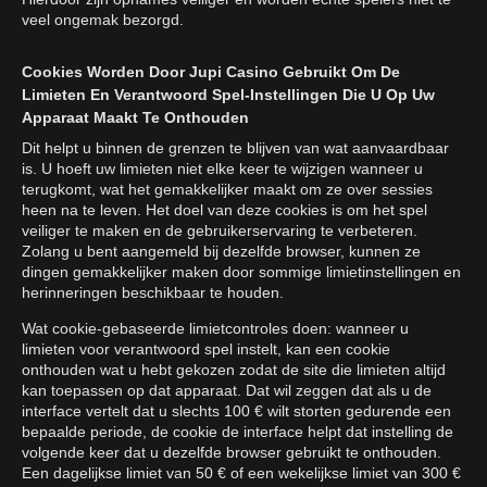
veel ongemak bezorgd.
Cookies Worden Door Jupi Casino Gebruikt Om De
Limieten En Verantwoord Spel-Instellingen Die U Op Uw
Apparaat Maakt Te Onthouden
Dit helpt u binnen de grenzen te blijven van wat aanvaardbaar
is. U hoeft uw limieten niet elke keer te wijzigen wanneer u
terugkomt, wat het gemakkelijker maakt om ze over sessies
heen na te leven. Het doel van deze cookies is om het spel
veiliger te maken en de gebruikerservaring te verbeteren.
Zolang u bent aangemeld bij dezelfde browser, kunnen ze
dingen gemakkelijker maken door sommige limietinstellingen en
herinneringen beschikbaar te houden.
Wat cookie-gebaseerde limietcontroles doen: wanneer u
limieten voor verantwoord spel instelt, kan een cookie
onthouden wat u hebt gekozen zodat de site die limieten altijd
kan toepassen op dat apparaat. Dat wil zeggen dat als u de
interface vertelt dat u slechts 100 € wilt storten gedurende een
bepaalde periode, de cookie de interface helpt dat instelling de
volgende keer dat u dezelfde browser gebruikt te onthouden.
Een dagelijkse limiet van 50 € of een wekelijkse limiet van 300 €