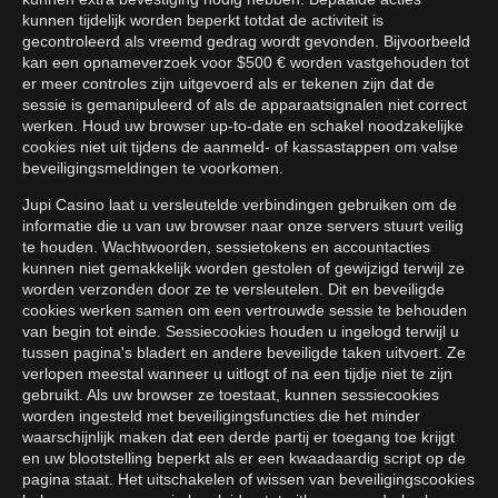
kunnen tijdelijk worden beperkt totdat de activiteit is
gecontroleerd als vreemd gedrag wordt gevonden. Bijvoorbeeld
kan een opnameverzoek voor $500 € worden vastgehouden tot
er meer controles zijn uitgevoerd als er tekenen zijn dat de
sessie is gemanipuleerd of als de apparaatsignalen niet correct
werken. Houd uw browser up-to-date en schakel noodzakelijke
cookies niet uit tijdens de aanmeld- of kassastappen om valse
beveiligingsmeldingen te voorkomen.
Jupi Casino laat u versleutelde verbindingen gebruiken om de
informatie die u van uw browser naar onze servers stuurt veilig
te houden. Wachtwoorden, sessietokens en accountacties
kunnen niet gemakkelijk worden gestolen of gewijzigd terwijl ze
worden verzonden door ze te versleutelen. Dit en beveiligde
cookies werken samen om een vertrouwde sessie te behouden
van begin tot einde. Sessiecookies houden u ingelogd terwijl u
tussen pagina's bladert en andere beveiligde taken uitvoert. Ze
verlopen meestal wanneer u uitlogt of na een tijdje niet te zijn
gebruikt. Als uw browser ze toestaat, kunnen sessiecookies
worden ingesteld met beveiligingsfuncties die het minder
waarschijnlijk maken dat een derde partij er toegang toe krijgt
en uw blootstelling beperkt als er een kwaadaardig script op de
pagina staat. Het uitschakelen of wissen van beveiligingscookies