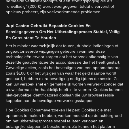
herhaalde verificatieprompts of een stortingspoging die als
"onvolledig" (200 €) wordt weergegeven totdat u ververst of
opnieuw probeert, zijn veelvoorkomende problemen.
Jupi Casino Gebruikt Bepaalde Cookies En
Sessiegegevens Om Het Uitbetalingsproces Stabiel, Veilig
En Consistent Te Houden
Het is minder waarschijnlijk dat fouten, dubbele indieningen of
ongeautoriseerde wijzigingen gebeuren wanneer deze
technologieën ervoor zorgen dat het verzoek afkomstig is van
dezelfde geauthenticeerde accountsessie die het heeft gestart.
Gevoelige acties, zoals het bevestigen van een opnamebedrag
zoals $100 € of het wijzigen van waar het geld naartoe wordt
gestuurd, hebben extra beveiliging nodig tijdens de sessie. Zo
kan uw verzoek snel en gemakkelijk worden verwerkt zonder dat
u uw informatie herhaaldelijk hoeft in te voeren. Cookies kunnen
niet-gevoelige identificatoren opslaan die uw browsersessie
koppelen aan de beveiligde verwerkingsstappen.
Hoe Cookies Opnameverzoeken Helpen: Cookies die met
opnames te maken hebben, werken meestal op de achtergrond
om het uitbetalingsproces soepel te laten verlopen en
belangrijke stappen te beschermen. Ze kunnen het platform