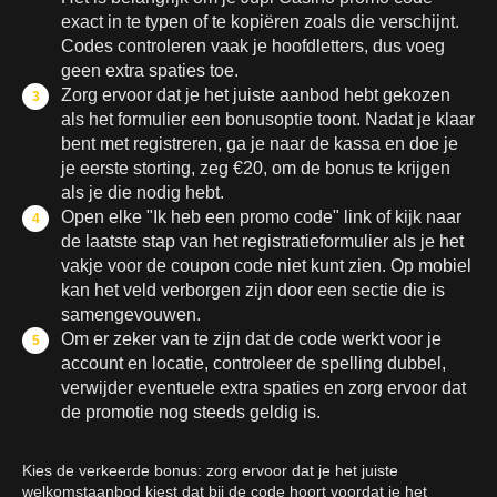
exact in te typen of te kopiëren zoals die verschijnt.
Codes controleren vaak je hoofdletters, dus voeg
geen extra spaties toe.
Zorg ervoor dat je het juiste aanbod hebt gekozen
als het formulier een bonusoptie toont. Nadat je klaar
bent met registreren, ga je naar de kassa en doe je
je eerste storting, zeg €20, om de bonus te krijgen
als je die nodig hebt.
Open elke "Ik heb een promo code" link of kijk naar
de laatste stap van het registratieformulier als je het
vakje voor de coupon code niet kunt zien. Op mobiel
kan het veld verborgen zijn door een sectie die is
samengevouwen.
Om er zeker van te zijn dat de code werkt voor je
account en locatie, controleer de spelling dubbel,
verwijder eventuele extra spaties en zorg ervoor dat
de promotie nog steeds geldig is.
Kies de verkeerde bonus: zorg ervoor dat je het juiste
welkomstaanbod kiest dat bij de code hoort voordat je het