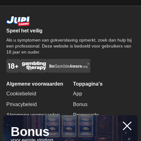
Speel het veilig
Als u symptomen van gokverslaving opmerkt, zoek dan hulp bij
een professional. Deze website is bedoeld voor gebruikers van
18 jaar en ouder.
Algemene voorwaarden
Toppagina's
Cookiebeleid
App
Privacybeleid
Bonus
Algemene voorwaarden
Promocode
Verantwoord Spelen
Geen Storting Bonus
Bonus
voor eerste storting
Contacten