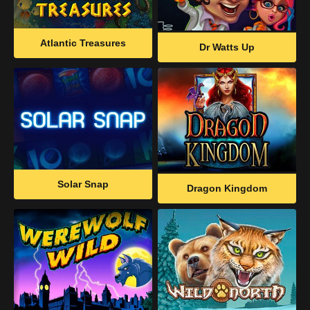
Atlantic Treasures
Dr Watts Up
The Three Musketeers
Dragon Kingdom