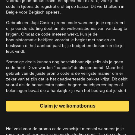
Voordat je de bonus claimt en speelt met extra €, voer je de
code in tijdens de registratie of bij de kassa. Dit werkt alleen in
België voor Belgisch spelers.
Gebruik een Jupi Casino promo code wanneer je je registreert
of je eerste storting doet om de welkomstbonus van vandaag te
krijgen. Omdat de code meteen werkt, kun je de
bonusinformatie bekijken voordat je begint met spelen en
beslissen of het aanbod past bij je budget en de spellen die je
leuk vindt.
Sommige deals kunnen nog beschikbaar zijn zelfs als je geen
code hebt. Deze worden "no-code" deals genoemd. Maar het
gebruik van de juiste promo code is de veiligste manier om er
zeker van te zijn dat je het geadverteerde pakket krijgt. Dit geldt
vooral als de bonus extra spins, hogere matchpercentages of
beloningen bevat die afhankelijk zijn van het bedrag dat je stort.
Claim je welkomstbonus
Het veld voor de promo code verschijnt meestal wanneer je je
registreert of wanneer je je eerste storting doet. Typ de code in