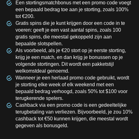
Een stortingsmatchbonus met een promo code voegt
een bepaald bedrag toe aan je storting, zoals 100%
tot €200.
Gratis spins die je kunt krijgen door een code in te
voeren: geeft je een vast aantal spins, zoals 100
gratis spins, die meestal gekoppeld zijn aan
bepaalde slotspellen.
Als voorbeeld, als je €20 stort op je eerste storting,
krijg je een match, en dan krijg je bonussen op je
volgende stortingen. Dit wordt een pakketstijl
welkomstdeal genoemd.
Wanneer je een herlaad promo code gebruikt, wordt
je storting elke week of elk weekend met een
bepaald bedrag verhoogd, zoals 50% tot $100 voor
terugkerende spelers.
Cashback via een promo code is een gedeeltelijke
terugbetaling van verliezen. Bijvoorbeeld, je zou 10%
cashback tot €50 kunnen krijgen, die meestal wordt
gegeven als bonusgeld.