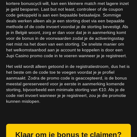
kortere bonuscycli wilt, kan een kleinere match met lagere inzet
je geld besparen. Last but not least, controleer of de coupon
code gekoppeld is aan een bepaalde betaalwijze. Sommige
deals werken alleen als je een storting doet via een bepaalde
methode of de code invoert voordat je de storting bevestigt. Als
je in België woont, zorg er dan voor dat je in aanmerking komt
voor de bonus in de voorwaarden zodat je de activeringsstap
niet mist na het doen van een storting. De snelste manier om
het welkomstaanbod aan je account te koppelen is door een
Jupi Casino promo code in te voeren wanneer je je registreert.
Het veld wordt alleen getoond in de registratiestroom, dus het is
het beste om de code toe te voegen voordat je je profiel
aanmaakt. Zodra de promo code is geaccepteerd, is de bonus
meestal gereserveerd voor je eerste in aanmerking komende
storting, bijvoorbeeld een minimale storting van €10. Als je de
code niet invoert wanneer je je registreert, zou je die promotie
kunnen mislopen.
Klaar om je bonus te claimen?